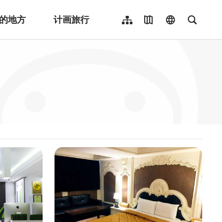
的地方
计画旅行
网站导览
地图导览
language
全文检
繁體中文
English
日本語
한국어
Indonesia
ไทย
Người việt nam