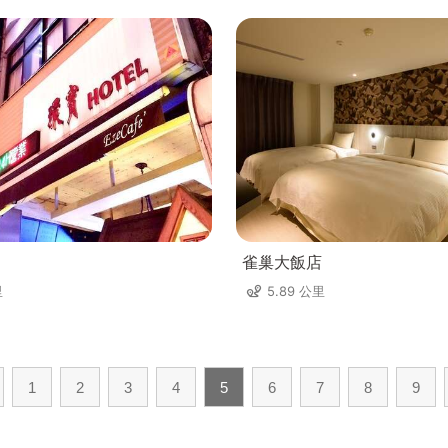
雀巢大飯店
里
5.89 公里
1
2
3
4
5
6
7
8
9