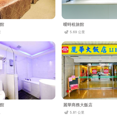
館
曖時租旅館
里
5.69 公里
館
麗華商務大飯店
里
5.81 公里