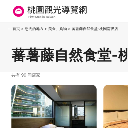
跳
到
主
要
桃园观光导览网
:::
首页
>
想去的地方
>
美食、购物
>
蕃薯藤自然食堂-桃园南崁店
内
容
区
蕃薯藤自然食堂-
块
共有 99 间店家