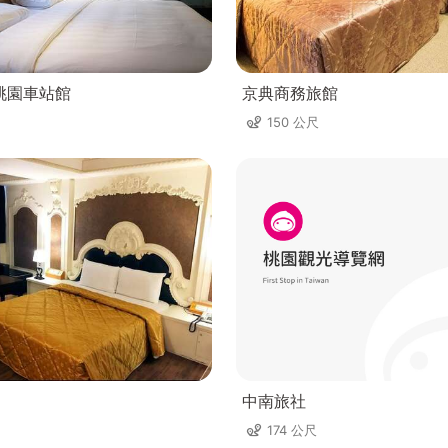
桃園車站館
京典商務旅館
150 公尺
中南旅社
174 公尺