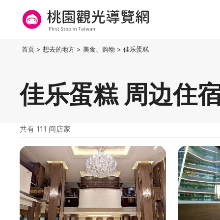
跳
到
主
要
桃园观光导览网
:::
首页
>
想去的地方
>
美食、购物
>
佳乐蛋糕
内
容
区
佳乐蛋糕 周边住
块
共有 111 间店家