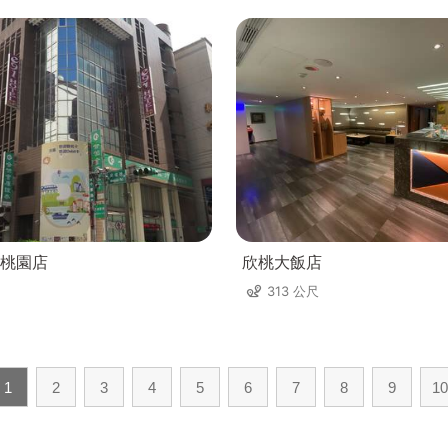
桃園店
欣桃大飯店
313 公尺
1
2
3
4
5
6
7
8
9
10