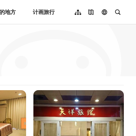
的地方
计画旅行
网站导览
地图导览
language
全文检
繁體中文
English
日本語
한국어
Indonesia
ไทย
Người việt nam