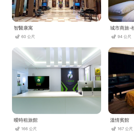
智醫康寓
城市商旅-
60 公尺
94 公尺
曖時租旅館
溫情賓館
166 公尺
167 公尺