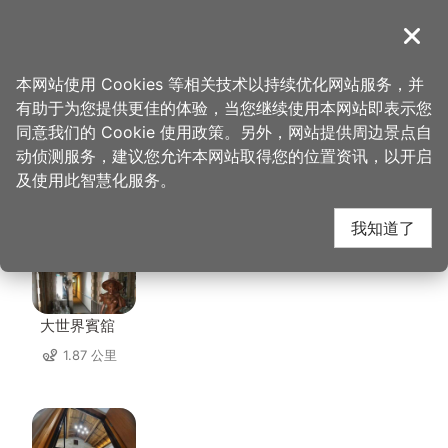
跳
到
導覽
关闭
主
桃园观光导览网
首页
>
想去的地方
>
美食、购物
>
阿娇米干
要
本网站使用 Cookies 等相关技术以持续优化网站服务，并
内
有助于为您提供更佳的体验，当您继续使用本网站即表示您
容
同意我们的 Cookie 使用政策。另外，网站提供周边景点自
阿娇米干 周边住宿
区
动侦测服务，建议您允许本网站取得您的位置资讯，以开启
块
及使用此智慧化服务。
共有 139 间店家
我知道了
大世界賓舘
1.87 公里