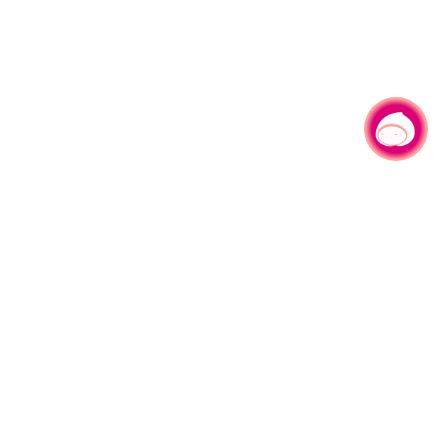
有事问小桃，一起游桃园
|
330206 桃园市桃园区县府路1号
电话：(03)332-2101#6209
服务时间：週一至週五
上午8:00至12:00 下午13:00至17:00