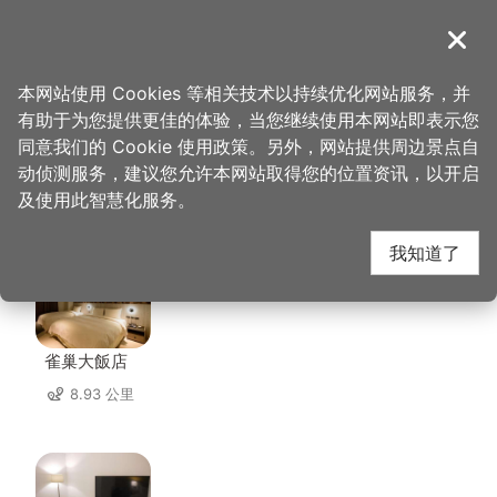
跳
到
導覽
关闭
主
桃园观光导览网
首页
>
想去的地方
>
美食、购物
>
版纳傣味
要
本网站使用 Cookies 等相关技术以持续优化网站服务，并
内
有助于为您提供更佳的体验，当您继续使用本网站即表示您
容
同意我们的 Cookie 使用政策。另外，网站提供周边景点自
版纳傣味 周边住宿
区
动侦测服务，建议您允许本网站取得您的位置资讯，以开启
块
及使用此智慧化服务。
共有 142 间店家
我知道了
雀巢大飯店
8.93 公里