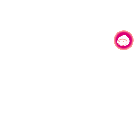
有事问小桃，一起游桃园
330206 桃园市桃园区县府路1号
电话：(03)332-2101#6209
服务时间：週一至週五
上午8:00至12:00 下午13:00至17:00