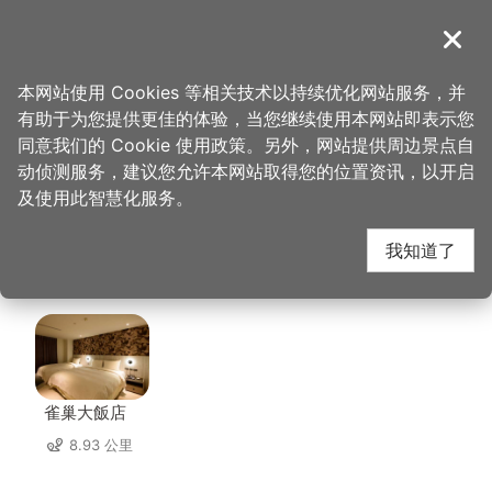
跳
到
導覽
关闭
主
桃园观光导览网
首页
>
想去的地方
>
美食、购物
>
云峰云南风味馆
要
本网站使用 Cookies 等相关技术以持续优化网站服务，并
内
有助于为您提供更佳的体验，当您继续使用本网站即表示您
容
云峰云南风味馆 周边住
同意我们的 Cookie 使用政策。另外，网站提供周边景点自
区
动侦测服务，建议您允许本网站取得您的位置资讯，以开启
块
及使用此智慧化服务。
宿
我知道了
共有 142 间店家
雀巢大飯店
8.93 公里