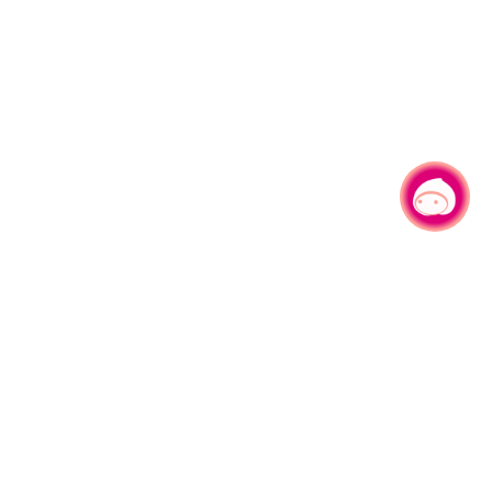
有事问小桃，一起游桃园
|
330206 桃园市桃园区县府路1号
电话：(03)332-2101#6209