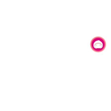
有事问小桃，一起游桃园
|
330206 桃园市桃园区县府路1号
电话：(03)332-2101#6209