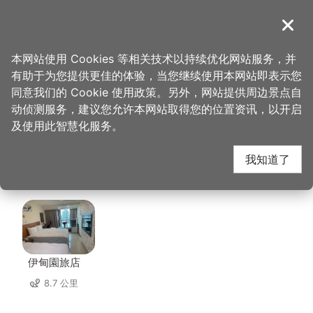
跳
到
導覽
关闭
主
桃园观光导览网
首页
>
想去的地方
>
美食、购物
>
来福星花园大饭店
要
本网站使用 Cookies 等相关技术以持续优化网站服务，并
内
有助于为您提供更佳的体验，当您继续使用本网站即表示您
容
来福星花园大饭店 周边
同意我们的 Cookie 使用政策。另外，网站提供周边景点自
区
动侦测服务，建议您允许本网站取得您的位置资讯，以开启
块
及使用此智慧化服务。
住宿
我知道了
共有 135 间店家
伊甸園旅店
8.7 公里