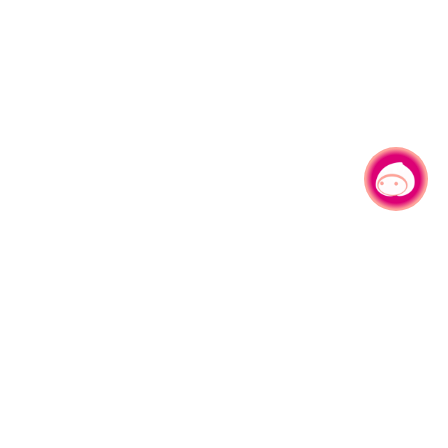
有事问小桃，一起游桃园
|
330206 桃园市桃园区县府路1号
电话：(03)332-2101#6209