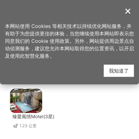
跳
到
導覽
关闭
主
桃园观光导览网
首页
>
想去的地方
>
美食、购物
>
老陈家夫妻肺片
要
本网站使用 Cookies 等相关技术以持续优化网站服务，并
内
有助于为您提供更佳的体验，当您继续使用本网站即表示您
容
老陈家夫妻肺片 周边住
同意我们的 Cookie 使用政策。另外，网站提供周边景点自
区
动侦测服务，建议您允许本网站取得您的位置资讯，以开启
块
及使用此智慧化服务。
宿
我知道了
共有 140 间店家
臻愛風情Motel(3星)
1.23 公里