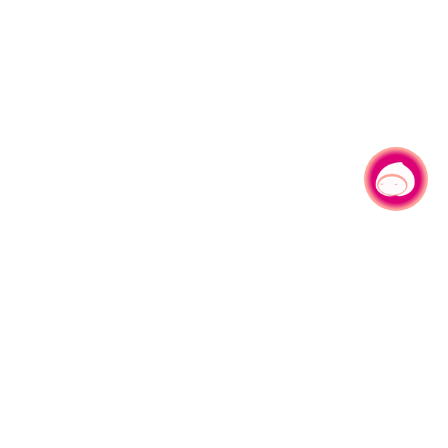
有事问小桃，一起游桃园
|
330206 桃园市桃园区县府路1号
电话：(03)332-2101#6209