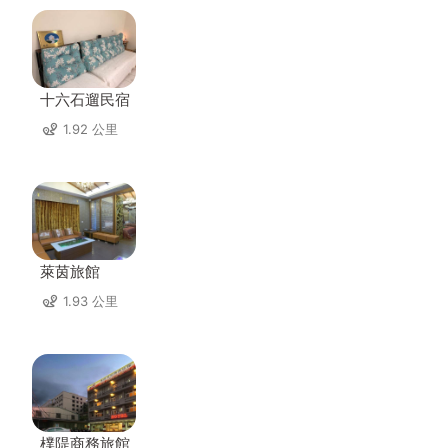
十六石遛民宿
1.92 公里
萊茵旅館
1.93 公里
樸隄商務旅館