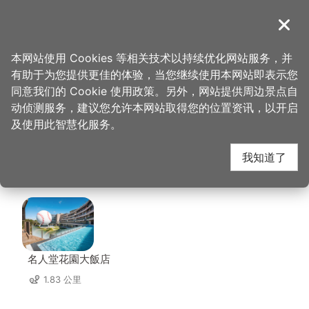
跳
到
導覽
关闭
主
桃园观光导览网
首页
>
想去的地方
>
美食、购物
>
欧莱德绿建筑总部
要
本网站使用 Cookies 等相关技术以持续优化网站服务，并
内
有助于为您提供更佳的体验，当您继续使用本网站即表示您
容
欧莱德绿建筑总部 周边
同意我们的 Cookie 使用政策。另外，网站提供周边景点自
区
动侦测服务，建议您允许本网站取得您的位置资讯，以开启
块
及使用此智慧化服务。
住宿
我知道了
共有 60 间店家
名人堂花園大飯店
1.83 公里