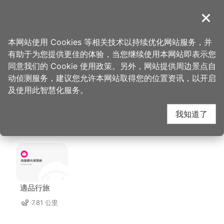
跳
到
導覽
关闭
主
桃园观光导览网
首页
>
想去的地方
>
美食、购物
>
大江国际购物中心
要
本网站使用 Cookies 等相关技术以持续优化网站服务，并
内
有助于为您提供更佳的体验，当您继续使用本网站即表示您
容
大江国际购物中心 周边
同意我们的 Cookie 使用政策。另外，网站提供周边景点自
区
动侦测服务，建议您允许本网站取得您的位置资讯，以开启
块
及使用此智慧化服务。
住宿
我知道了
共有 138 间店家
適品行旅
7.81 公里