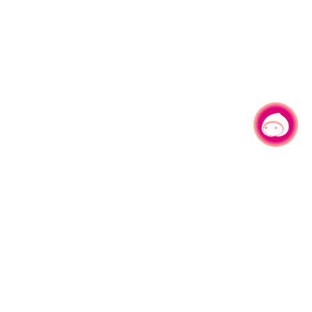
有事问小桃，一起游桃园
330206 桃园市桃园区县府路1号
电话：(03)332-2101#6209