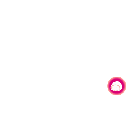
有事问小桃，一起游桃园
|