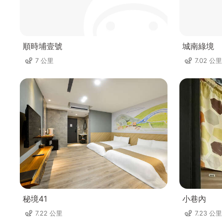
順時埔壹號
城南綠境
7 公里
7.02 公里
秘境41
小巷內
7.22 公里
7.23 公里