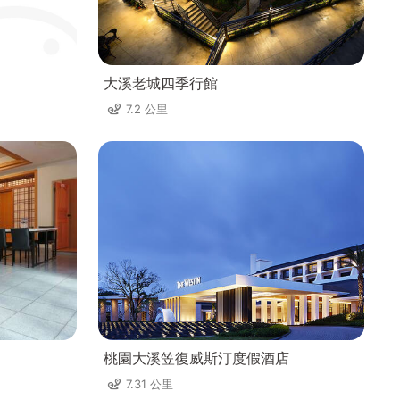
大溪老城四季行館
7.2 公里
桃園大溪笠復威斯汀度假酒店
7.31 公里