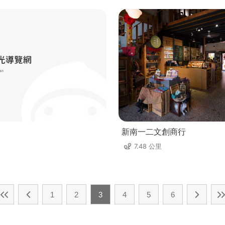
新南一二文創商行
7.48 公里
1
2
3
4
5
6