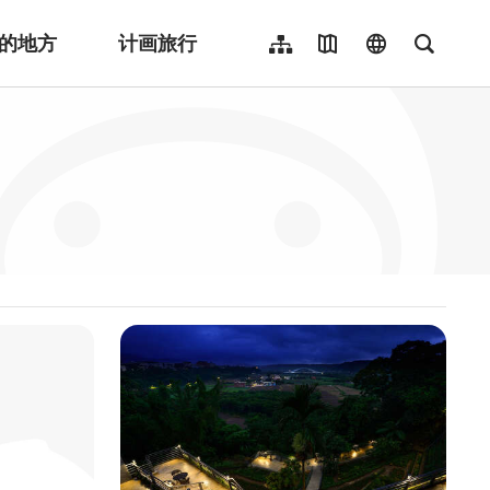
的地方
计画旅行
网站导览
地图导览
language
全文检
繁體中文
English
日本語
한국어
Indonesia
ไทย
Người việt nam