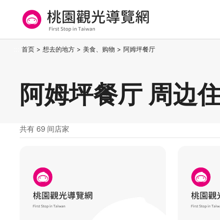
跳
到
主
要
桃园观光导览网
:::
首页
>
想去的地方
>
美食、购物
>
阿姆坪餐厅
内
容
区
阿姆坪餐厅 周边
块
共有 69 间店家