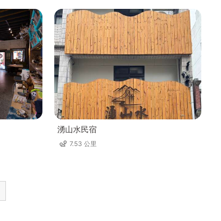
湧山水民宿
7.53 公里