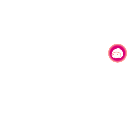
有事问小桃，一起游桃园
330206 桃园市桃园区县府路1号
电话：(03)332-2101#6209