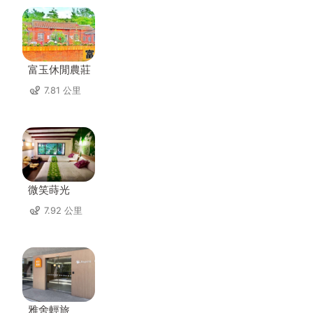
富玉休閒農莊
7.81 公里
微笑蒔光
7.92 公里
雅舍輕旅