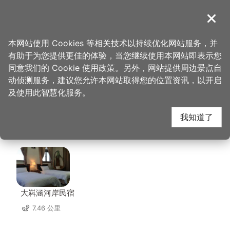
跳
到
導覽
关闭
主
桃园观光导览网
首页
>
想去的地方
>
美食、购物
>
十一份活鱼餐厅
要
本网站使用 Cookies 等相关技术以持续优化网站服务，并
内
有助于为您提供更佳的体验，当您继续使用本网站即表示您
容
十一份活鱼餐厅 周边住
同意我们的 Cookie 使用政策。另外，网站提供周边景点自
区
动侦测服务，建议您允许本网站取得您的位置资讯，以开启
块
及使用此智慧化服务。
宿
我知道了
共有 68 间店家
大嵙涵河岸民宿
7.46 公里