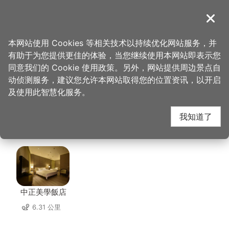
跳
到
導覽
关闭
主
桃园观光导览网
首页
>
想去的地方
>
美食、购物
>
连城原木艺术馆
要
本网站使用 Cookies 等相关技术以持续优化网站服务，并
内
有助于为您提供更佳的体验，当您继续使用本网站即表示您
容
连城原木艺术馆 周边住
同意我们的 Cookie 使用政策。另外，网站提供周边景点自
区
动侦测服务，建议您允许本网站取得您的位置资讯，以开启
块
及使用此智慧化服务。
宿
我知道了
共有 63 间店家
中正美學飯店
6.31 公里