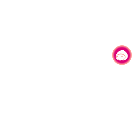
有事问小桃，一起游桃园
|
330206 桃园市桃园区县府路1号
电话：(03)332-2101#6209