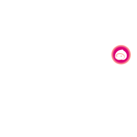
有事问小桃，一起游桃园
|
330206 桃园市桃园区县府路1号
电话：(03)332-2101#6209