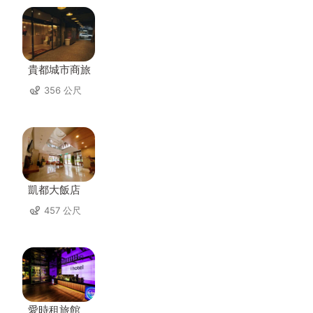
貴都城市商旅
356 公尺
凱都大飯店
457 公尺
愛時租旅館