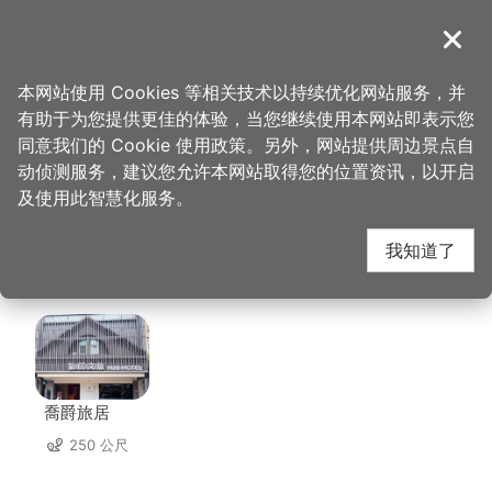
跳
到
導覽
关闭
主
桃园观光导览网
首页
>
想去的地方
>
美食、购物
>
龙情花生糖(中坜环北店)
要
本网站使用 Cookies 等相关技术以持续优化网站服务，并
内
有助于为您提供更佳的体验，当您继续使用本网站即表示您
容
龙情花生糖(中坜环北
同意我们的 Cookie 使用政策。另外，网站提供周边景点自
区
动侦测服务，建议您允许本网站取得您的位置资讯，以开启
块
及使用此智慧化服务。
店) 周边住宿
我知道了
共有 123 间店家
喬爵旅居
250 公尺