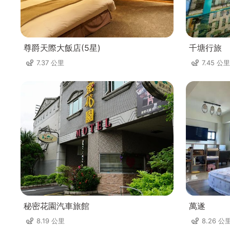
尊爵天際大飯店(5星)
千塘行旅
7.37 公里
7.45 公里
秘密花園汽車旅館
萬遂
8.19 公里
8.26 公