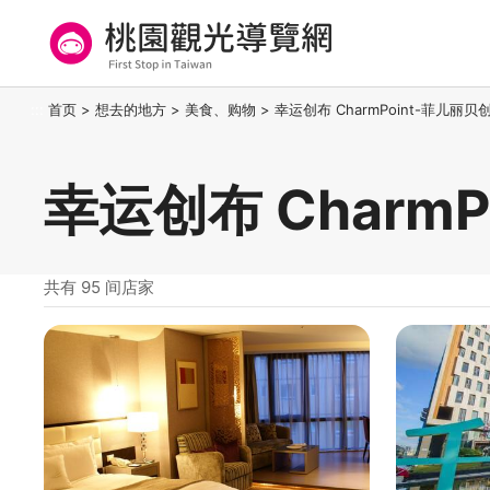
跳
到
主
要
桃园观光导览网
:::
首页
>
想去的地方
>
美食、购物
>
幸运创布 CharmPoint-菲儿丽
内
容
区
幸运创布 Charm
块
共有 95 间店家