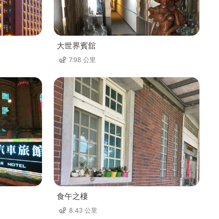
大世界賓舘
7.98 公里
食午之棲
8.43 公里