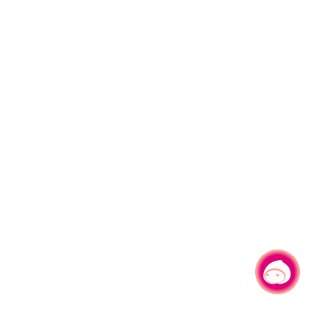
有事问小桃，一起游桃园
|