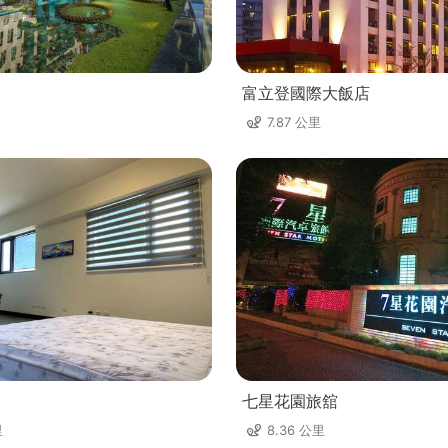
富立登國際大飯店
7.87 公里
七星花園旅舘
里
8.36 公里