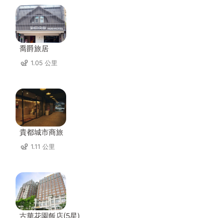
喬爵旅居
1.05 公里
貴都城市商旅
1.11 公里
古華花園飯店(5星)