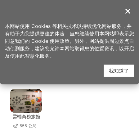
跳
到
導覽
关闭
主
桃园观光导览网
首页
>
想去的地方
>
美食、购物
>
微笑的光 咖啡馆
要
本网站使用 Cookies 等相关技术以持续优化网站服务，并
内
有助于为您提供更佳的体验，当您继续使用本网站即表示您
容
微笑的光 咖啡馆 周边
同意我们的 Cookie 使用政策。另外，网站提供周边景点自
区
动侦测服务，建议您允许本网站取得您的位置资讯，以开启
块
及使用此智慧化服务。
住宿
我知道了
共有 124 间店家
雲端商務旅館
656 公尺