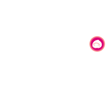
有事问小桃，一起游桃园
330206 桃园市桃园区县府路1号
电话：(03)332-2101#6209