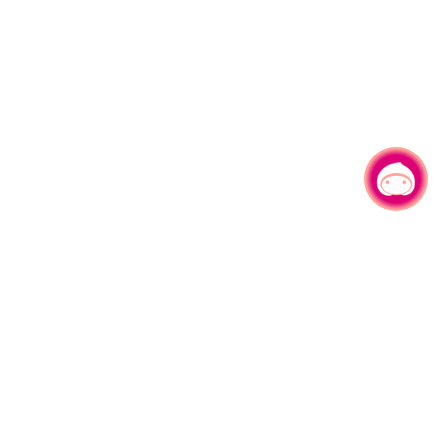
有事问小桃，一起游桃园
|
330206 桃园市桃园区县府路1号
电话：(03)332-2101#6209