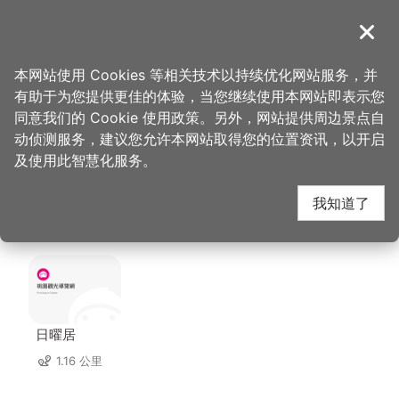
跳
到
導覽
关闭
主
桃园观光导览网
首页
>
想去的地方
>
美食、购物
>
大园市场-万佳香肉松
要
本网站使用 Cookies 等相关技术以持续优化网站服务，并
内
有助于为您提供更佳的体验，当您继续使用本网站即表示您
容
大园市场-万佳香肉松
同意我们的 Cookie 使用政策。另外，网站提供周边景点自
区
动侦测服务，建议您允许本网站取得您的位置资讯，以开启
块
及使用此智慧化服务。
周边住宿
我知道了
共有 39 间店家
日曜居
1.16 公里