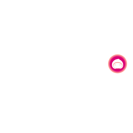
有事问小桃，一起游桃园
330206 桃园市桃园区县府路1号