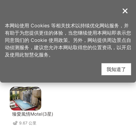
跳
到
導覽
关闭
主
桃园观光导览网
首页
>
想去的地方
>
美食、购物
>
中坜观光夜市-贵子油饭
要
本网站使用 Cookies 等相关技术以持续优化网站服务，并
内
有助于为您提供更佳的体验，当您继续使用本网站即表示您
容
中坜观光夜市-贵子油
同意我们的 Cookie 使用政策。另外，网站提供周边景点自
区
动侦测服务，建议您允许本网站取得您的位置资讯，以开启
块
及使用此智慧化服务。
饭 周边住宿
我知道了
共有 91 间店家
臻愛風情Motel(3星)
9.67 公里