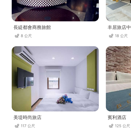
長緹都會商務旅館
丰居旅店中
8 公尺
18 公尺
美堤時尚旅店
賓利酒店
117 公尺
125 公尺