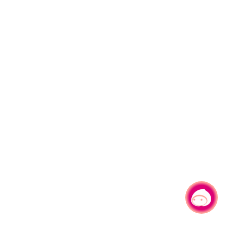
有事问小桃，一起游桃园
|