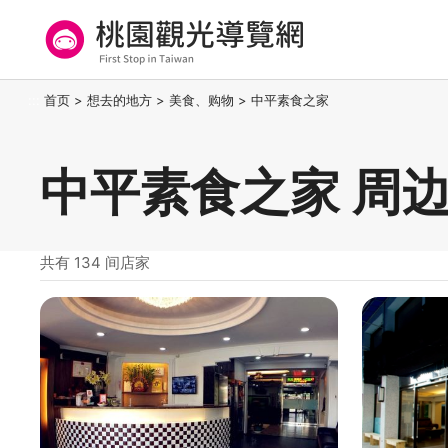
跳
到
主
要
桃园观光导览网
:::
首页
>
想去的地方
>
美食、购物
>
中平素食之家
内
容
区
中平素食之家 周
块
共有 134 间店家