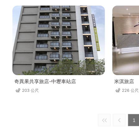
奇異果共享旅店-中壢車站店
米淇旅店
203 公尺
226 公尺
1