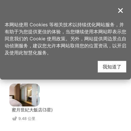
跳
到
導覽
关闭
主
桃园观光导览网
首页
>
想去的地方
>
美食、购物
>
Global Mall桃园A8
要
本网站使用 Cookies 等相关技术以持续优化网站服务，并
内
有助于为您提供更佳的体验，当您继续使用本网站即表示您
容
Global Mall桃园A8 周
同意我们的 Cookie 使用政策。另外，网站提供周边景点自
区
动侦测服务，建议您允许本网站取得您的位置资讯，以开启
块
及使用此智慧化服务。
边住宿
我知道了
共有 62 间店家
蜜月世紀大飯店(3星)
9.48 公里