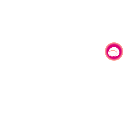
有事问小桃，一起游桃园
|
330206 桃园市桃园区县府路1号
电话：(03)332-2101#6209