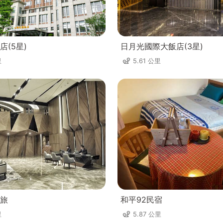
店(5星)
日月光國際大飯店(3星)
里
5.61 公里
旅
和平92民宿
里
5.87 公里