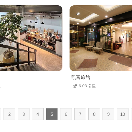
凱富旅館
里
6.03 公里
2
3
4
5
6
7
8
9
10