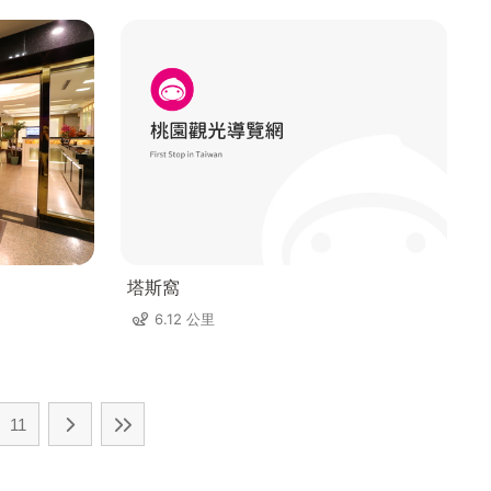
塔斯窩
6.12 公里
11