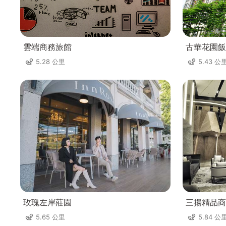
雲端商務旅館
古華花園飯
5.28 公里
5.43 公
玫瑰左岸莊園
三揚精品商
5.65 公里
5.84 公