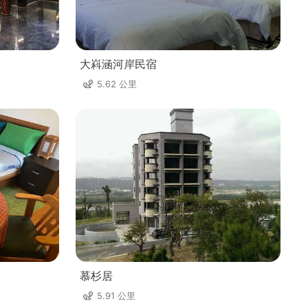
大嵙涵河岸民宿
5.62 公里
慕杉居
5.91 公里