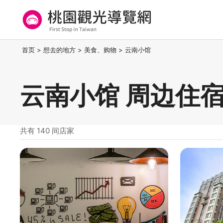
跳
到
主
要
桃园观光导览网
:::
首页
>
想去的地方
>
美食、购物
>
云南小馆
内
容
区
云南小馆 周边住
块
共有 140 间店家