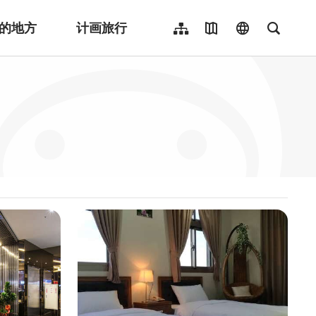
的地方
计画旅行
网站导览
地图导览
language
全文检
繁體中文
English
日本語
한국어
Indonesia
ไทย
Người việt nam