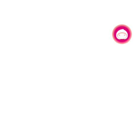
有事问小桃，一起游桃园
|
330206 桃园市桃园区县府路1号
电话：(03)332-2101#6209
服务时间：週一至週五
上午8:00至12:00 下午13:00至17:00