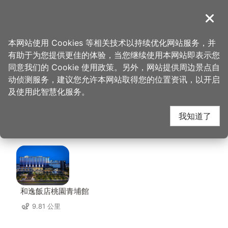
跳
到
導覽
关闭
主
桃园观光导览网
首页
>
想去的地方
>
美食、购物
>
大汉馔云南拉面馆
要
本网站使用 Cookies 等相关技术以持续优化网站服务，并
内
有助于为您提供更佳的体验，当您继续使用本网站即表示您
容
大汉馔云南拉面馆 周边
同意我们的 Cookie 使用政策。另外，网站提供周边景点自
区
动侦测服务，建议您允许本网站取得您的位置资讯，以开启
块
及使用此智慧化服务。
住宿
我知道了
共有 153 间店家
和逸飯店桃園青埔館
9.81 公里