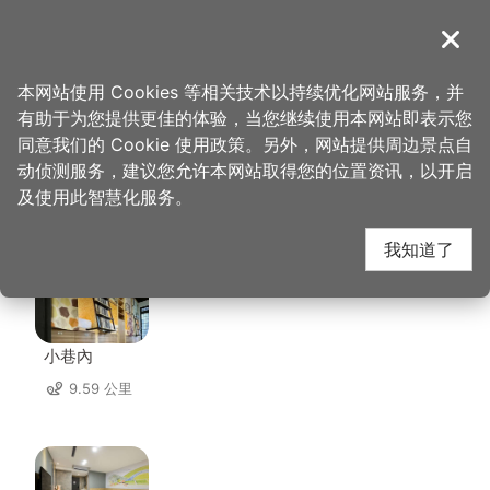
跳
到
導覽
关闭
主
桃园观光导览网
首页
>
想去的地方
>
美食、购物
>
元发饮食店
要
本网站使用 Cookies 等相关技术以持续优化网站服务，并
内
有助于为您提供更佳的体验，当您继续使用本网站即表示您
容
同意我们的 Cookie 使用政策。另外，网站提供周边景点自
元发饮食店 周边住宿
区
动侦测服务，建议您允许本网站取得您的位置资讯，以开启
块
及使用此智慧化服务。
共有 48 间店家
我知道了
小巷內
9.59 公里