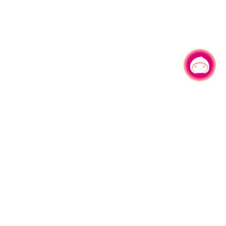
有事问小桃，一起游桃园
330206 桃园市桃园区县府路1号
电话：(03)332-2101#6209
服务时间：週一至週五
上午8:00至12:00 下午13:00至17:00