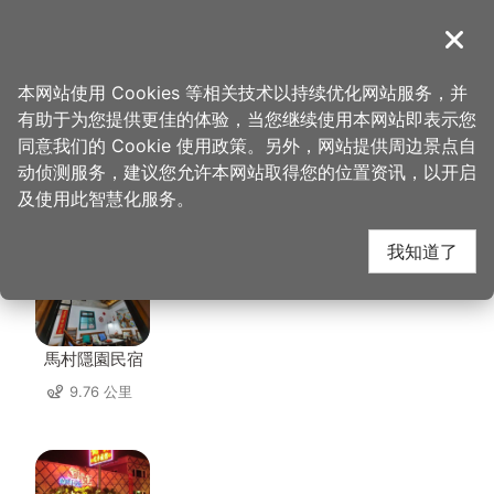
跳
到
導覽
关闭
主
桃园观光导览网
首页
>
想去的地方
>
美食、购物
>
杨梅区农会
要
本网站使用 Cookies 等相关技术以持续优化网站服务，并
内
有助于为您提供更佳的体验，当您继续使用本网站即表示您
容
同意我们的 Cookie 使用政策。另外，网站提供周边景点自
杨梅区农会 周边住宿
区
动侦测服务，建议您允许本网站取得您的位置资讯，以开启
块
及使用此智慧化服务。
共有 71 间店家
我知道了
馬村隱園民宿
9.76 公里