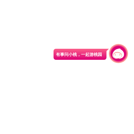
有事问小桃，一起游桃园
|
330206 桃园市桃园区县府路1号
电话：(03)332-2101#6209