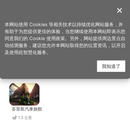
跳
到
導覽
关闭
主
桃园观光导览网
首页
>
想去的地方
>
美食、购物
>
三角店客家菜包
要
本网站使用 Cookies 等相关技术以持续优化网站服务，并
内
有助于为您提供更佳的体验，当您继续使用本网站即表示您
容
三角店客家菜包 周边住
同意我们的 Cookie 使用政策。另外，网站提供周边景点自
区
动侦测服务，建议您允许本网站取得您的位置资讯，以开启
块
及使用此智慧化服务。
宿
我知道了
共有 91 间店家
峇里島汽車旅館
1.3 公里