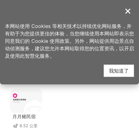
跳
到
導覽
关闭
主
桃园观光导览网
首页
>
想去的地方
>
美食、购物
>
匠骰子牛肉面 南崁本店
要
本网站使用 Cookies 等相关技术以持续优化网站服务，并
内
有助于为您提供更佳的体验，当您继续使用本网站即表示您
容
匠骰子牛肉面 南崁本店
同意我们的 Cookie 使用政策。另外，网站提供周边景点自
区
动侦测服务，建议您允许本网站取得您的位置资讯，以开启
块
及使用此智慧化服务。
周边住宿
我知道了
共有 95 间店家
月月豬民宿
8.52 公里