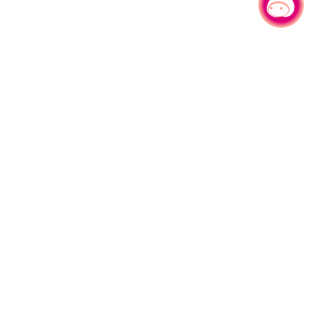
有事问小桃，一起游桃园
|
330206 桃园市桃园区县府路1号
电话：(03)332-2101#6209
服务时间：週一至週五
上午8:00至12:00 下午13:00至17:00
网站导览
资讯安全政策
隐私权政策