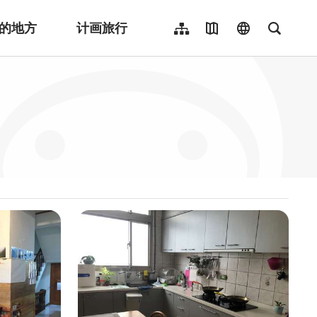
的地方
计画旅行
网站导览
地图导览
language
全文检
繁體中文
English
日本語
한국어
Indonesia
ไทย
Người việt nam