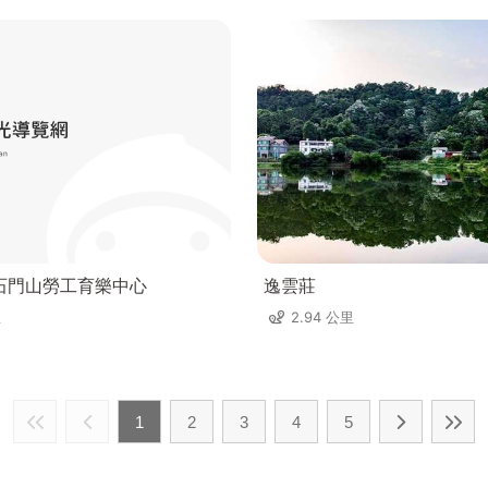
石門山勞工育樂中心
逸雲莊
里
2.94 公里
1
2
3
4
5