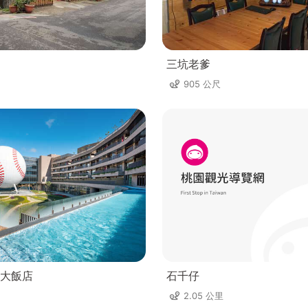
三坑老爹
905 公尺
大飯店
石千仔
2.05 公里