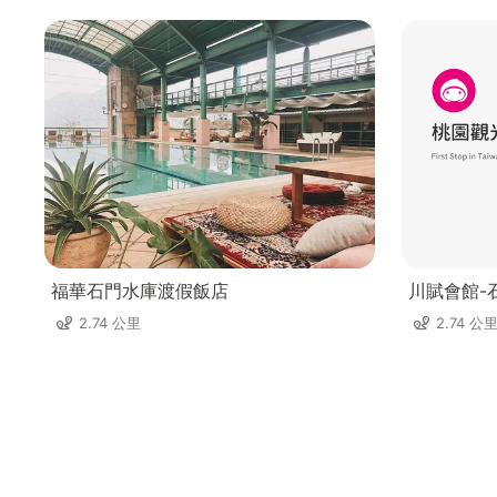
福華石門水庫渡假飯店
川賦會館-
2.74 公里
2.74 公