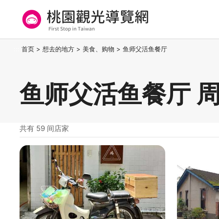
跳
到
主
要
桃园观光导览网
:::
首页
>
想去的地方
>
美食、购物
>
鱼师父活鱼餐厅
内
容
区
鱼师父活鱼餐厅 
块
共有 59 间店家