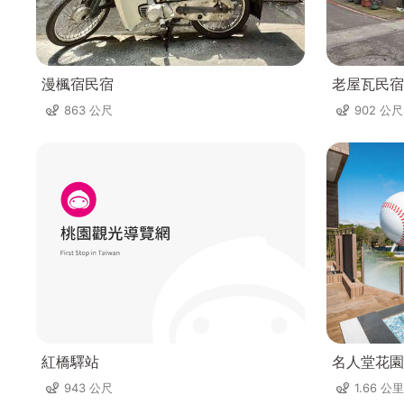
漫楓宿民宿
老屋瓦民宿
863 公尺
902 公尺
紅橋驛站
名人堂花園
943 公尺
1.66 公里