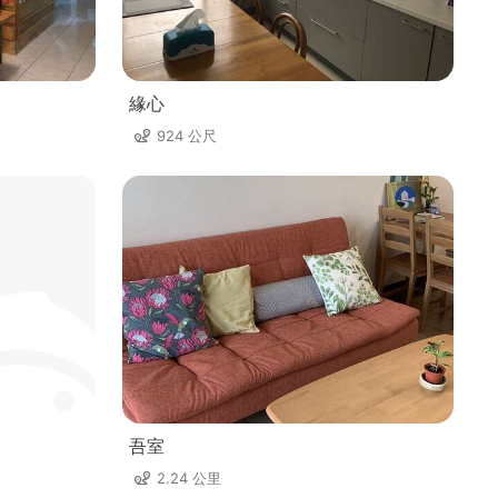
緣心
924 公尺
吾室
2.24 公里