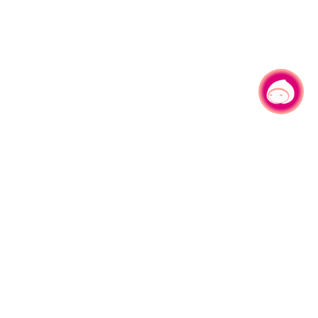
有事问小桃，一起游桃园
|
330206 桃园市桃园区县府路1号
电话：(03)332-2101#6209
服务时间：週一至週五
上午8:00至12:00 下午13:00至17:00