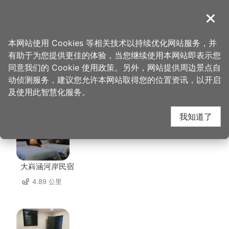
跳
到
導覽
关闭
主
桃园观光导览网
首页
>
想去的地方
>
美食、购物
>
手信坊
要
本网站使用 Cookies 等相关技术以持续优化网站服务，并
内
有助于为您提供更佳的体验，当您继续使用本网站即表示您
容
同意我们的 Cookie 使用政策。另外，网站提供周边景点自
手信坊 周边住宿
区
动侦测服务，建议您允许本网站取得您的位置资讯，以开启
块
及使用此智慧化服务。
共有 116 间店家
我知道了
大嵙涵河岸民宿
4.89 公里