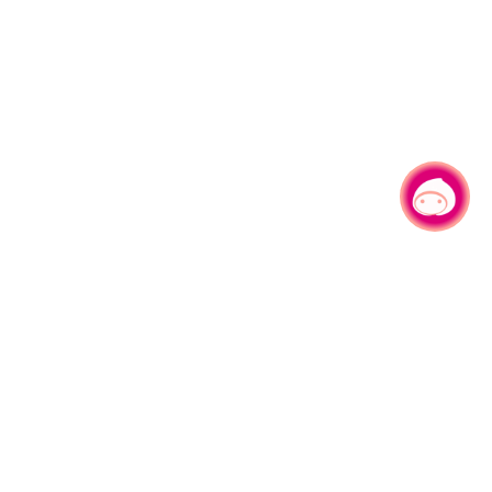
有事问小桃，一起游桃园
330206 桃园市桃园区县府路1号
电话：(03)332-2101#6209