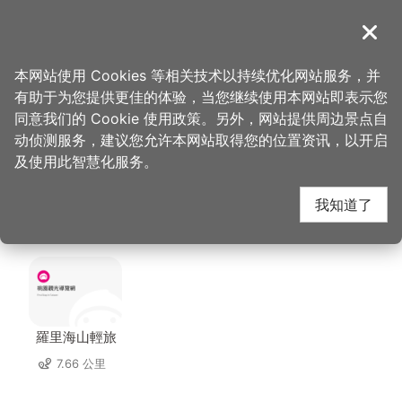
跳
到
導覽
关闭
主
首
想去的地
美食、购
福容大饭店 桃园机场捷运 A8-福粤
桃园观光导览网
>
>
>
要
本网站使用 Cookies 等相关技术以持续优化网站服务，并
页
方
物
楼
内
有助于为您提供更佳的体验，当您继续使用本网站即表示您
容
福容大饭店 桃园机场捷
同意我们的 Cookie 使用政策。另外，网站提供周边景点自
区
动侦测服务，建议您允许本网站取得您的位置资讯，以开启
块
及使用此智慧化服务。
运 A8-福粤楼 周边住宿
我知道了
共有 62 间店家
羅里海山輕旅
7.66 公里