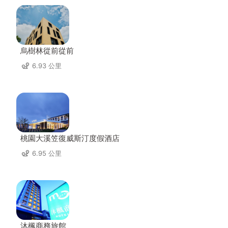
烏樹林從前從前
6.93 公里
桃園大溪笠復威斯汀度假酒店
6.95 公里
沐楓商務旅館