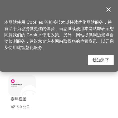
跳
到
導覽
关闭
主
桃园观光导览网
首页
>
想去的地方
>
美食、购物
>
兴仁花园夜市-芙琳卡
要
本网站使用 Cookies 等相关技术以持续优化网站服务，并
内
有助于为您提供更佳的体验，当您继续使用本网站即表示您
容
兴仁花园夜市-芙琳卡
同意我们的 Cookie 使用政策。另外，网站提供周边景点自
区
动侦测服务，建议您允许本网站取得您的位置资讯，以开启
块
及使用此智慧化服务。
周边住宿
我知道了
共有 138 间店家
春暉宿屋
6.9 公里