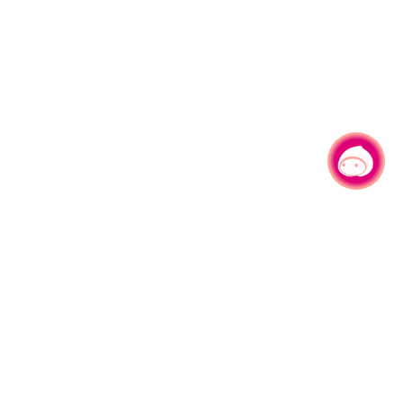
有事问小桃，一起游桃园
330206 桃园市桃园区县府路1号
电话：(03)332-2101#6209