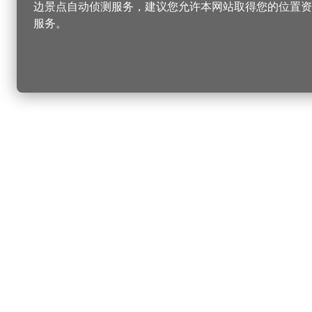
边景点自动侦测服务，建议您允许本网站取得您的位置资
服务。
更改您的语言
您可以
乐
选择语言
▼
桃
乐