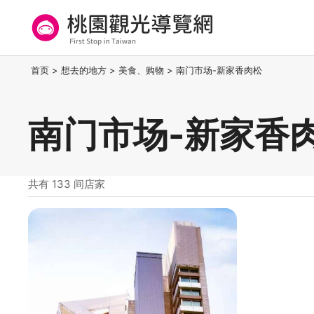
跳
到
主
要
桃园观光导览网
:::
首页
>
想去的地方
>
美食、购物
>
南门市场-新家香肉松
内
容
区
南门市场-新家香
块
共有 133 间店家