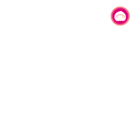
有事问小桃，一起游桃园
园区县府路1号
网站导览
1#6209
资讯安全政策
週五
隐私权政策
午13:00至17:00
参访人次
4,534,231