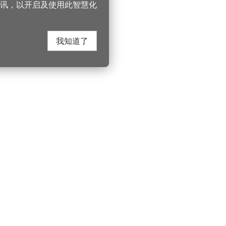
讯，以开启及使用此智慧化
我知道了
在这里找到我们
330206 桃园市桃
电话：(03)332-210
游桃园
Instagram
服务时间：週一至
园风景区管理处
YouTube
上午8:00至12:00 下
游桃园
市政信箱