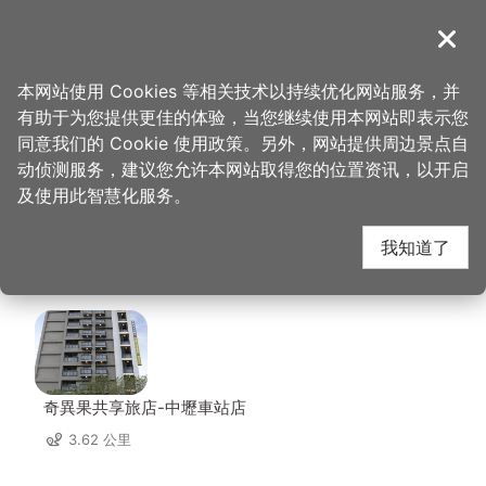
跳
到
導覽
关闭
主
桃园观光导览网
首页
>
想去的地方
>
美食、购物
>
来我家吃pizza手工窑烤专卖店
要
本网站使用 Cookies 等相关技术以持续优化网站服务，并
内
有助于为您提供更佳的体验，当您继续使用本网站即表示您
容
来我家吃pizza手工窑
同意我们的 Cookie 使用政策。另外，网站提供周边景点自
区
动侦测服务，建议您允许本网站取得您的位置资讯，以开启
块
及使用此智慧化服务。
烤专卖店 周边住宿
我知道了
共有 129 间店家
奇異果共享旅店-中壢車站店
3.62 公里