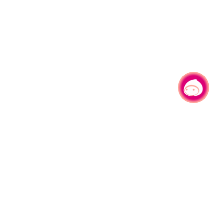
有事问小桃，一起游桃园
330206 桃园市桃园区县府路1号
电话：(03)332-2101#6209