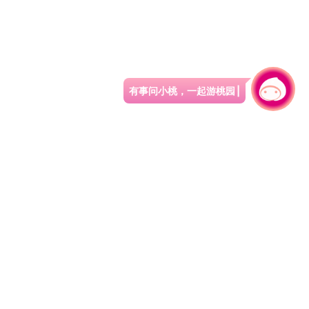
有事问小桃，一起游桃园
|
330206 桃园市桃园区县府路1号
电话：(03)332-2101#6209
服务时间：週一至週五
上午8:00至12:00 下午13:00至17:00