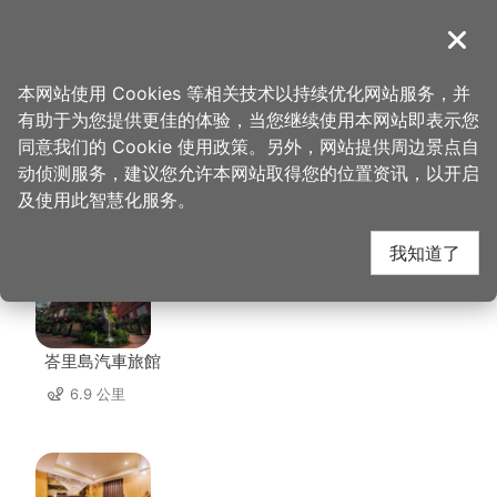
跳
到
導覽
关闭
主
桃园观光导览网
首页
>
想去的地方
>
美食、购物
>
异风堂
要
本网站使用 Cookies 等相关技术以持续优化网站服务，并
内
有助于为您提供更佳的体验，当您继续使用本网站即表示您
容
同意我们的 Cookie 使用政策。另外，网站提供周边景点自
异风堂 周边住宿
区
动侦测服务，建议您允许本网站取得您的位置资讯，以开启
块
及使用此智慧化服务。
共有 140 间店家
我知道了
峇里島汽車旅館
6.9 公里