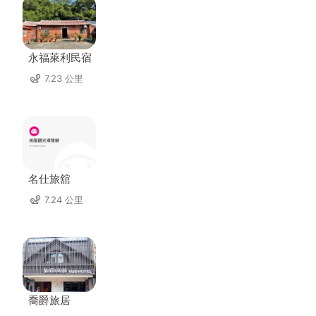
永福萊利民宿
7.23 公里
名仕旅舘
7.24 公里
喬爵旅居