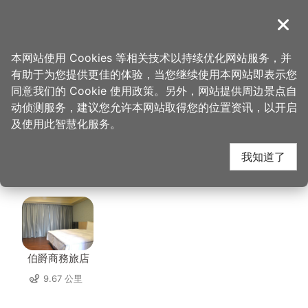
跳
到
導覽
关闭
主
桃园观光导览网
首页
>
想去的地方
>
美食、购物
>
Chophouse 恰好食美式餐厅
要
本网站使用 Cookies 等相关技术以持续优化网站服务，并
内
有助于为您提供更佳的体验，当您继续使用本网站即表示您
容
Chophouse 恰好食美
同意我们的 Cookie 使用政策。另外，网站提供周边景点自
区
动侦测服务，建议您允许本网站取得您的位置资讯，以开启
块
及使用此智慧化服务。
式餐厅 周边住宿
我知道了
共有 114 间店家
伯爵商務旅店
9.67 公里