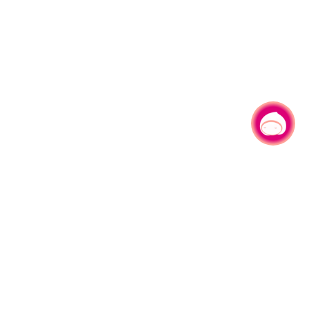
有事问小桃，一起游桃园
330206 桃园市桃园区县府路1号
电话：(03)332-2101#6209