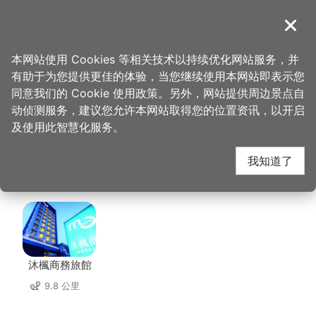
跳
到
導覽
关闭
主
桃园观光导览网
首页
>
想去的地方
>
美食、购物
>
自然接触保养品亮点体验园
要
本网站使用 Cookies 等相关技术以持续优化网站服务，并
内
有助于为您提供更佳的体验，当您继续使用本网站即表示您
容
自然接触保养品亮点体
同意我们的 Cookie 使用政策。另外，网站提供周边景点自
区
动侦测服务，建议您允许本网站取得您的位置资讯，以开启
块
及使用此智慧化服务。
验园 周边住宿
我知道了
共有 28 间店家
沐楓商務旅館
9.8 公里