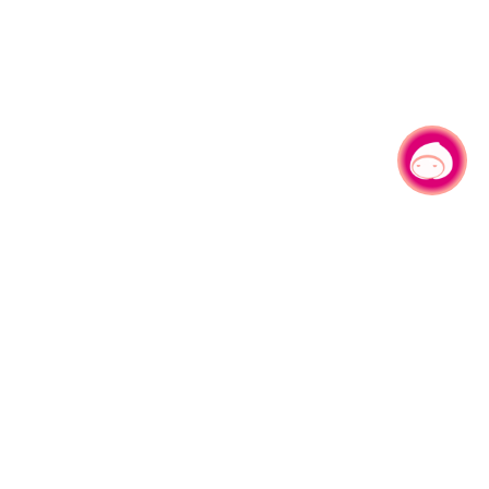
有事问小桃，一起游桃园
|
330206 桃园市桃园区县府路1号
电话：(03)332-2101#6209
服务时间：週一至週五