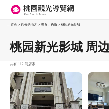
跳
到
主
要
桃园观光导览网
:::
首页
>
想去的地方
>
美食、购物
>
桃园新光影城
内
容
区
桃园新光影城 周
块
共有 112 间店家