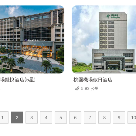
場凱悅酒店(5星)
桃園機場假日酒店
里
5.92 公里
1
2
3
4
5
6
7
8
9
10