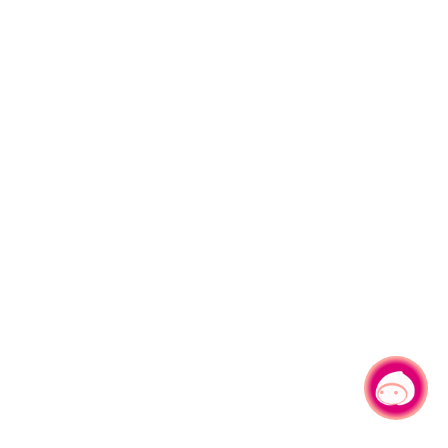
有事问小桃，一起游桃园
|