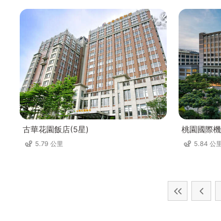
古華花園飯店(5星)
桃園國際機
5.79 公里
5.84 公