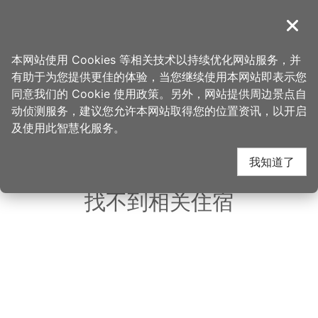
跳
到
導覽
关闭
主
桃园观光导览网
首页
>
想去的地方
>
美食、购物
>
胖子肉松
要
本网站使用 Cookies 等相关技术以持续优化网站服务，并
内
有助于为您提供更佳的体验，当您继续使用本网站即表示您
容
同意我们的 Cookie 使用政策。另外，网站提供周边景点自
胖子肉松 周边住宿
区
动侦测服务，建议您允许本网站取得您的位置资讯，以开启
块
及使用此智慧化服务。
共有 142 间店家
我知道了
找不到相关住宿