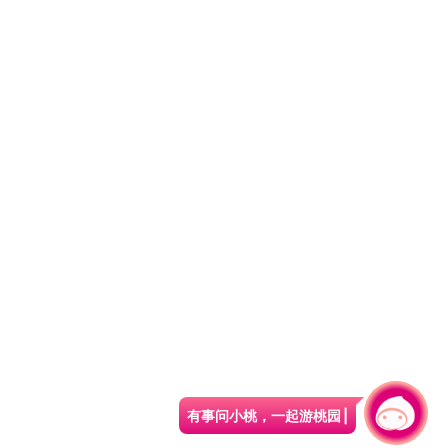
有事问小桃，一起游桃园
|