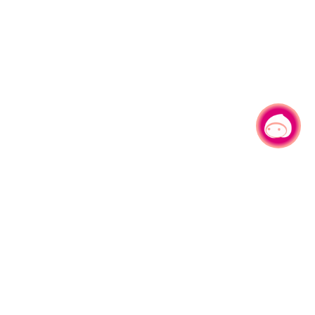
有事问小桃，一起游桃园
|
330206 桃园市桃园区县府路1号
电话：(03)332-2101#6209