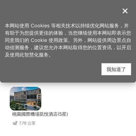
跳
到
導覽
关闭
主
桃园观光导览网
首页
>
想去的地方
>
美食、购物
>
锅强强极致火锅
要
本网站使用 Cookies 等相关技术以持续优化网站服务，并
内
有助于为您提供更佳的体验，当您继续使用本网站即表示您
容
锅强强极致火锅 周边住
同意我们的 Cookie 使用政策。另外，网站提供周边景点自
区
动侦测服务，建议您允许本网站取得您的位置资讯，以开启
块
及使用此智慧化服务。
宿
我知道了
共有 91 间店家
桃園國際機場凱悅酒店(5星)
7.76 公里