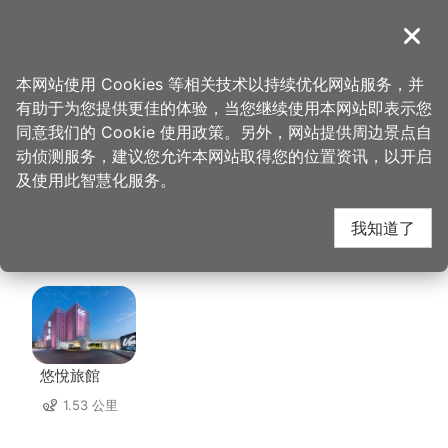
跳
到
導覽
关闭
主
桃园观光导览网
首页
>
想去的地方
>
美食、购物
>
胜昌中草药探索馆
要
本网站使用 Cookies 等相关技术以持续优化网站服务，并
内
有助于为您提供更佳的体验，当您继续使用本网站即表示您
容
胜昌中草药探索馆 周边
同意我们的 Cookie 使用政策。另外，网站提供周边景点自
区
动侦测服务，建议您允许本网站取得您的位置资讯，以开启
块
及使用此智慧化服务。
住宿
我知道了
共有 77 间店家
悠悅旅館
1.53 公里