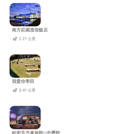
南方莊園渡假飯店
2.21 公里
我愛你學田
3.41 公里
哈密瓜汽車旅館─中壢館