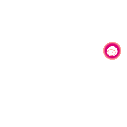
有事问小桃，一起游桃园
|
330206 桃园市桃园区县府路1号
电话：(03)332-2101#6209