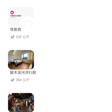
塔斯窩
332 公尺
樂木居河岸行館
364 公尺