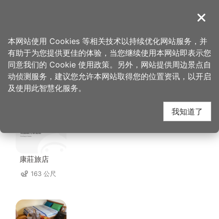
跳
到
導覽
关闭
主
桃园观光导览网
首页
>
想去的地方
>
美食、购物
>
新玉清木器行
要
本网站使用 Cookies 等相关技术以持续优化网站服务，并
内
有助于为您提供更佳的体验，当您继续使用本网站即表示您
容
同意我们的 Cookie 使用政策。另外，网站提供周边景点自
新玉清木器行 周边住宿
区
动侦测服务，建议您允许本网站取得您的位置资讯，以开启
块
及使用此智慧化服务。
共有 82 间店家
我知道了
康莊旅店
163 公尺