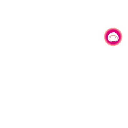
有事问小桃，一起游桃园
|
330206 桃园市桃园区县府路1号
电话：(03)332-2101#6209
服务时间：週一至週五
上午8:00至12:00 下午13:00至17:00