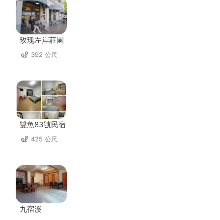
玫瑰左岸莊園
392 公尺
雙魚83號民宿
425 公尺
九宿溪