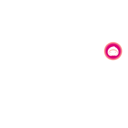
有事问小桃，一起游桃园
330206 桃园市桃园区县府路1号
电话：(03)332-2101#6209