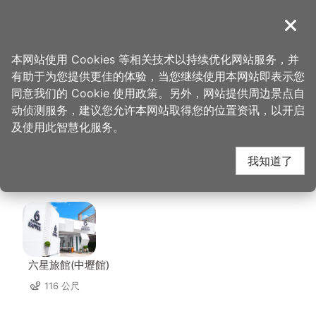
跳
到
導覽
关闭
主
桃园观光导览网
首页
>
想去的地方
>
美食、购物
>
威记肉干肉松专卖店
要
本网站使用 Cookies 等相关技术以持续优化网站服务，并
内
有助于为您提供更佳的体验，当您继续使用本网站即表示您
容
威记肉干肉松专卖店 周
同意我们的 Cookie 使用政策。另外，网站提供周边景点自
区
动侦测服务，建议您允许本网站取得您的位置资讯，以开启
块
及使用此智慧化服务。
边住宿
我知道了
共有 107 间店家
六星旅館(中壢館)
116 公尺