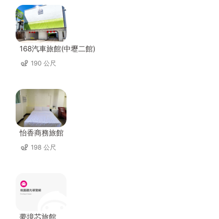
168汽車旅館(中壢二館)
190 公尺
怡香商務旅館
198 公尺
夢境芯旅館