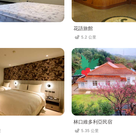
花語旅館
5.2 公里
林口維多利亞民宿
里
5.35 公里