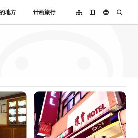
的地方
计画旅行
网站导览
地图导览
language
全文检
繁體中文
English
日本語
한국어
Indonesia
ไทย
Người việt nam