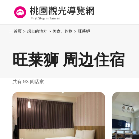
跳
到
主
要
桃园观光导览网
:::
首页
>
想去的地方
>
美食、购物
>
旺莱狮
内
容
区
旺莱狮 周边住宿
块
共有 93 间店家