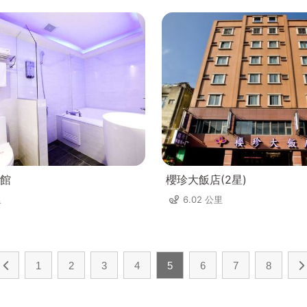
館
櫻珍大飯店(2星)
里
6.02 公里
1
2
3
4
5
6
7
8