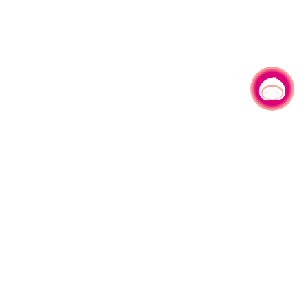
有事问小桃，一起游桃园
|
330206 桃园市桃园区县府路1号
电话：(03)332-2101#6209
服务时间：週一至週五
上午8:00至12:00 下午13:00至17:00