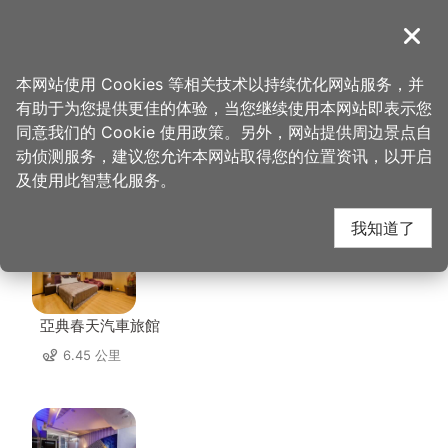
跳
到
導覽
关闭
主
桃园观光导览网
首页
>
想去的地方
>
美食、购物
>
腴酿康普茶
要
本网站使用 Cookies 等相关技术以持续优化网站服务，并
内
有助于为您提供更佳的体验，当您继续使用本网站即表示您
容
同意我们的 Cookie 使用政策。另外，网站提供周边景点自
腴酿康普茶 周边住宿
区
动侦测服务，建议您允许本网站取得您的位置资讯，以开启
块
及使用此智慧化服务。
共有 96 间店家
我知道了
亞典春天汽車旅館
6.45 公里