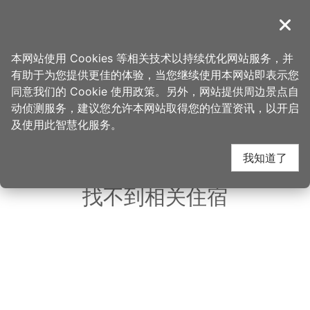
跳
到
導覽
关闭
主
桃园观光导览网
首页
>
想去的地方
>
美食、购物
>
好咖THAI
要
本网站使用 Cookies 等相关技术以持续优化网站服务，并
内
有助于为您提供更佳的体验，当您继续使用本网站即表示您
容
同意我们的 Cookie 使用政策。另外，网站提供周边景点自
好咖THAI 周边住宿
区
动侦测服务，建议您允许本网站取得您的位置资讯，以开启
块
及使用此智慧化服务。
共有 144 间店家
我知道了
找不到相关住宿