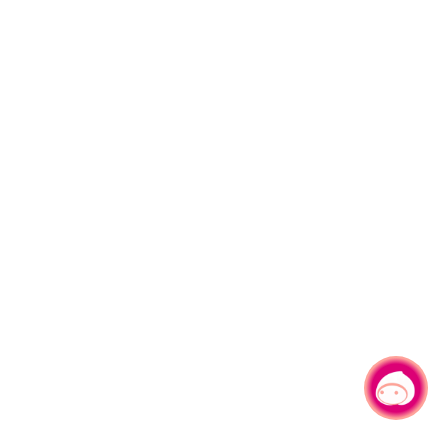
有事问小桃，一起游桃园
|