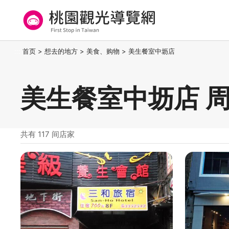
跳
到
主
要
桃园观光导览网
:::
首页
>
想去的地方
>
美食、购物
>
美生餐室中坜店
内
容
区
美生餐室中坜店 
块
共有 117 间店家