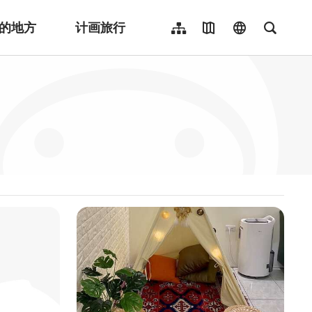
的地方
计画旅行
网站导览
地图导览
language
全文检
繁體中文
English
日本語
한국어
Indonesia
ไทย
Người việt nam