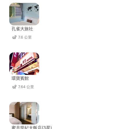
孔雀大旅社
7.6 公里
環寶賓館
7.64 公里
蜜月世紀大飯店(3星)