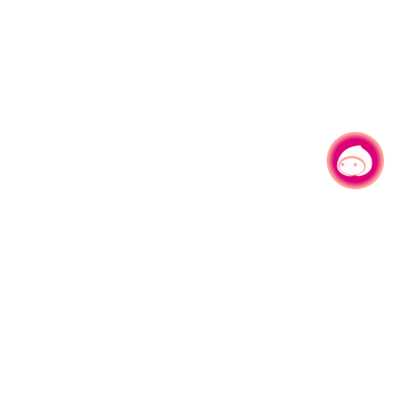
有事问小桃，一起游桃园
|
330206 桃园市桃园区县府路1号
电话：(03)332-2101#6209