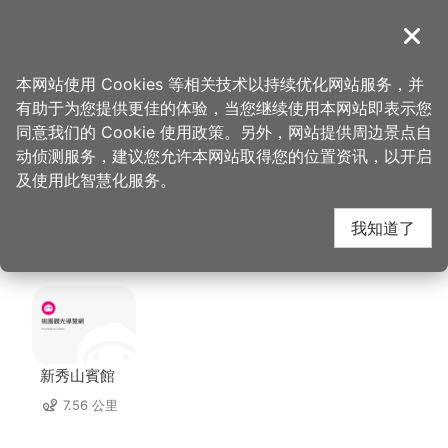
跳
到
導覽
关闭
主
桃园观光导览网
首页
>
想去的地方
>
美食、购物
>
韩老爷台式拌面
要
本网站使用 Cookies 等相关技术以持续优化网站服务，并
内
有助于为您提供更佳的体验，当您继续使用本网站即表示您
容
韩老爷台式拌面 周边住
同意我们的 Cookie 使用政策。另外，网站提供周边景点自
区
动侦测服务，建议您允许本网站取得您的位置资讯，以开启
块
及使用此智慧化服务。
宿
我知道了
共有 150 间店家
新秀山賓館
7.56 公里