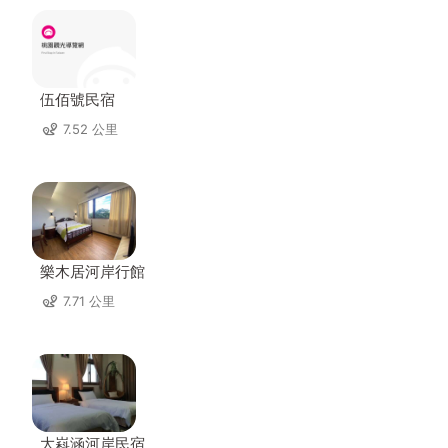
伍佰號民宿
7.52 公里
樂木居河岸行館
7.71 公里
大嵙涵河岸民宿