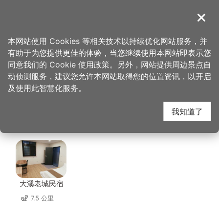
跳
到
導覽
关闭
主
桃园观光导览网
首页
>
想去的地方
>
美食、购物
>
新龙泉花园餐厅
要
本网站使用 Cookies 等相关技术以持续优化网站服务，并
内
有助于为您提供更佳的体验，当您继续使用本网站即表示您
容
新龙泉花园餐厅 周边住
同意我们的 Cookie 使用政策。另外，网站提供周边景点自
区
动侦测服务，建议您允许本网站取得您的位置资讯，以开启
块
及使用此智慧化服务。
宿
我知道了
共有 56 间店家
大溪老城民宿
7.5 公里