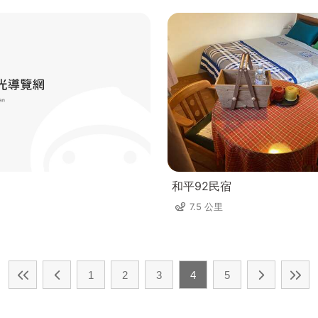
和平92民宿
7.5 公里
1
2
3
4
5