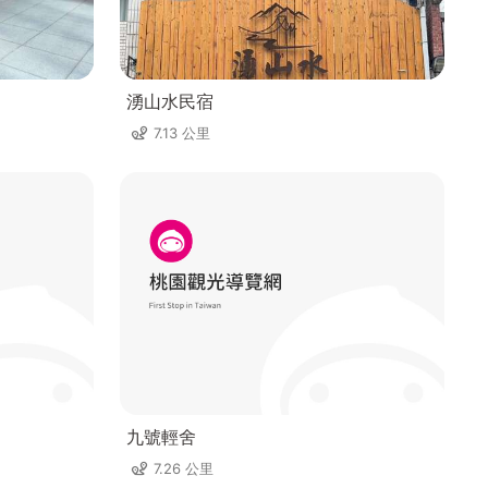
湧山水民宿
7.13 公里
九號輕舍
7.26 公里