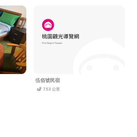
伍佰號民宿
7.53 公里