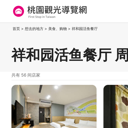
跳
到
主
要
桃园观光导览网
:::
首页
>
想去的地方
>
美食、购物
>
祥和园活鱼餐厅
内
容
区
祥和园活鱼餐厅 
块
共有 56 间店家