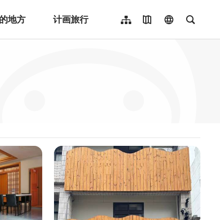
的地方
计画旅行
网站导览
地图导览
language
全文检
繁體中文
English
日本語
한국어
Indonesia
ไทย
Người việt nam