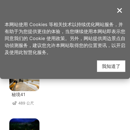
跳
到
導覽
关闭
主
桃园观光导览网
首页
>
想去的地方
>
美食、购物
>
陈师兄素肉圆
要
本网站使用 Cookies 等相关技术以持续优化网站服务，并
内
有助于为您提供更佳的体验，当您继续使用本网站即表示您
容
同意我们的 Cookie 使用政策。另外，网站提供周边景点自
陈师兄素肉圆 周边住宿
区
动侦测服务，建议您允许本网站取得您的位置资讯，以开启
块
及使用此智慧化服务。
共有 77 间店家
我知道了
秘境41
489 公尺