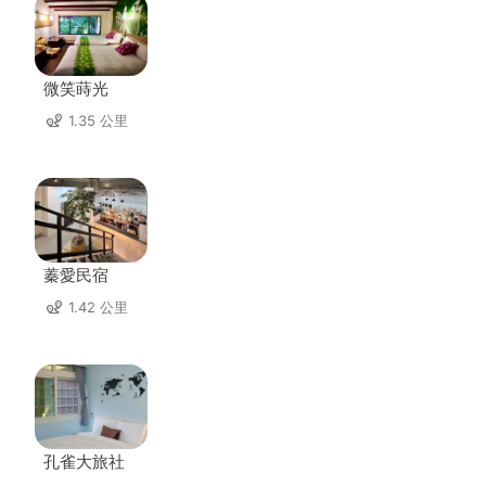
微笑蒔光
1.35 公里
蓁愛民宿
1.42 公里
孔雀大旅社