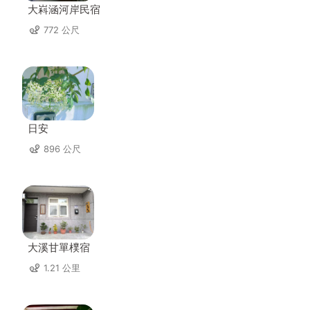
大嵙涵河岸民宿
772 公尺
日安
896 公尺
大溪甘單樸宿
1.21 公里