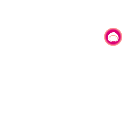
有事问小桃，一起游桃园
330206 桃园市桃园区县府路1号
电话：(03)332-2101#6209
服务时间：週一至週五
上午8:00至12:00 下午13:00至17:00