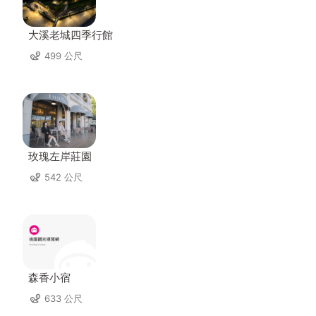
大溪老城四季行館
499 公尺
玫瑰左岸莊園
542 公尺
森香小宿
633 公尺