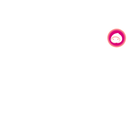
有事问小桃，一起游桃园
330206 桃园市桃园区县府路1号
电话：(03)332-2101#6209
服务时间：週一至週五
上午8:00至12:00 下午13:00至17:00