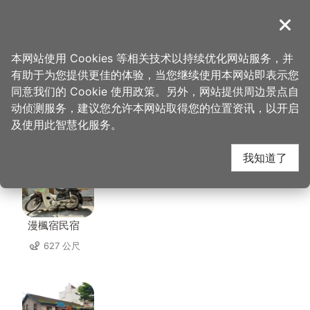
跳
到
導覽
关闭
主
桃园观光导览网
首页
>
想去的地方
>
美食、购物
>
心兰活鱼餐厅
要
本网站使用 Cookies 等相关技术以持续优化网站服务，并
内
有助于为您提供更佳的体验，当您继续使用本网站即表示您
容
同意我们的 Cookie 使用政策。另外，网站提供周边景点自
心兰活鱼餐厅 周边住宿
区
动侦测服务，建议您允许本网站取得您的位置资讯，以开启
块
及使用此智慧化服务。
共有 60 间店家
我知道了
漫楓宿民宿
627 公尺