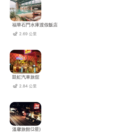
福華石門水庫渡假飯店
2.69 公里
凱虹汽車旅舘
2.84 公里
溫馨旅館(2星)