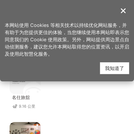
跳
到
導覽
关闭
主
桃园观光导览网
首页
>
想去的地方
>
美食、购物
>
香草蛋糕舖
要
本网站使用 Cookies 等相关技术以持续优化网站服务，并
内
有助于为您提供更佳的体验，当您继续使用本网站即表示您
容
同意我们的 Cookie 使用政策。另外，网站提供周边景点自
香草蛋糕舖 周边住宿
区
动侦测服务，建议您允许本网站取得您的位置资讯，以开启
块
及使用此智慧化服务。
共有 132 间店家
我知道了
名仕旅舘
9.16 公里