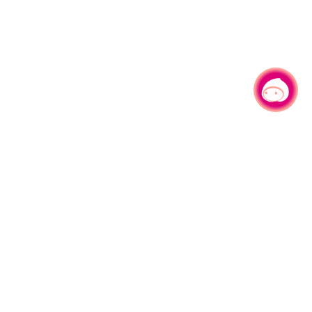
有事问小桃，一起游桃园
|
330206 桃园市桃园区县府路1号
电话：(03)332-2101#6209
服务时间：週一至週五
上午8:00至12:00 下午13:00至17:00